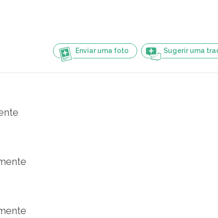
Enviar uma foto
Sugerir uma tr
ente
mente
mente