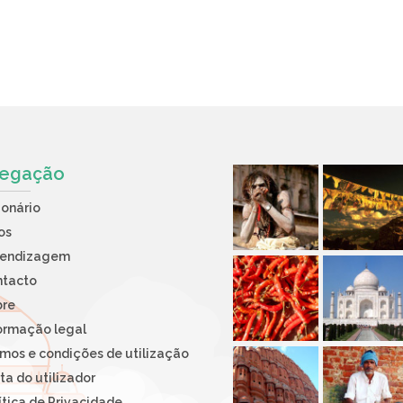
egação
ionário
os
rendizagem
ntacto
bre
ormação legal
mos e condições de utilização
ta do utilizador
ítica de Privacidade