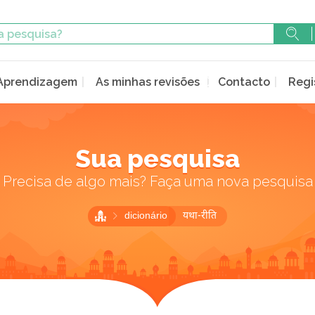
Aprendizagem
As minhas revisões
Contacto
Regi
Sua pesquisa
Precisa de algo mais? Faça uma nova pesquisa
dicionário
यथा-रीति