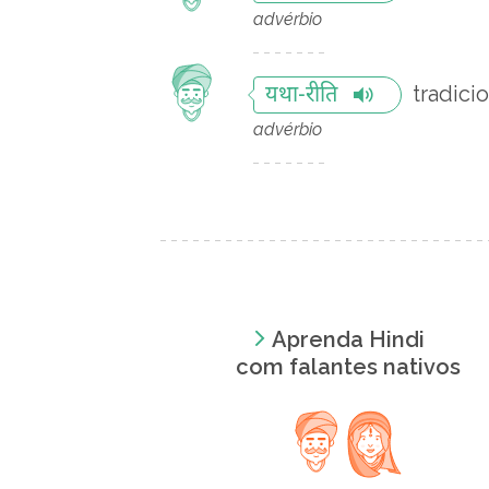
advérbio
tradici
यथा-रीति
advérbio
Aprenda Hindi
com falantes nativos