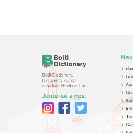
Bolti
Nav
Dictionary
dic
Bolti Dictionary,
fot
Dicionário, curso
Ap
e cultura Hindi on-line
Co
Junte-se a nós:
So
Inf
Ter
Car
Pol