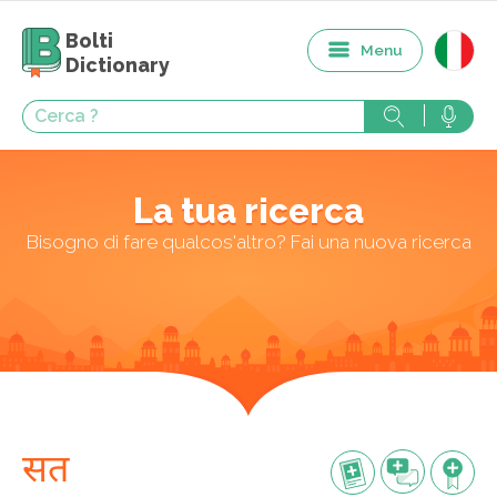
Bolti
Menu
Dictionary
La tua ricerca
Bisogno di fare qualcos'altro? Fai una nuova ricerca
सत