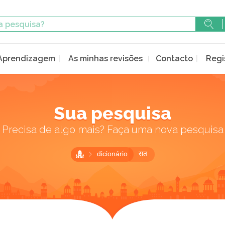
Aprendizagem
As minhas revisões
Contacto
Regi
Sua pesquisa
Precisa de algo mais? Faça uma nova pesquisa
dicionário
सत