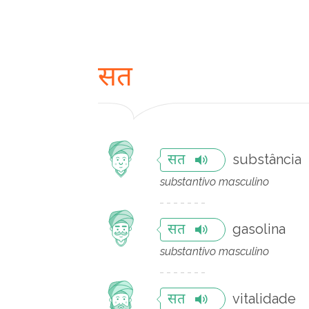
सत
substância
सत
substantivo masculino
gasolina
सत
substantivo masculino
vitalidade
सत