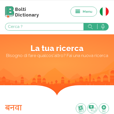
Bolti
Menu
Dictionary
La tua ricerca
Bisogno di fare qualcos'altro? Fai una nuova ricerca
बनवा