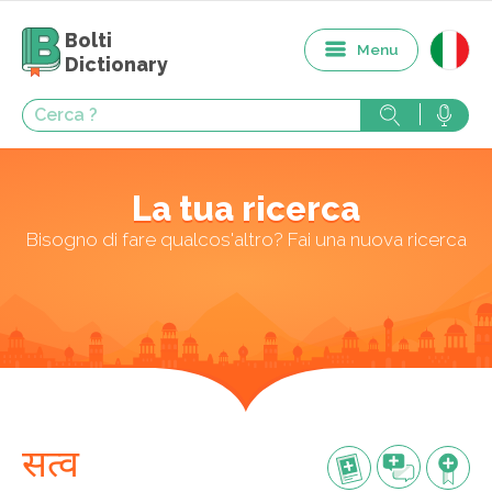
Bolti
Menu
Dictionary
La tua ricerca
Bisogno di fare qualcos'altro? Fai una nuova ricerca
सत्व