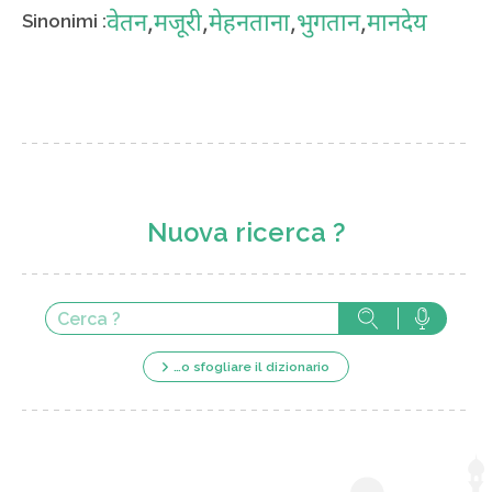
वेतन
,
मजूरी
,
मेहनताना
,
भुगतान
,
मानदेय
Sinonimi :
Nuova ricerca ?
…o sfogliare il dizionario