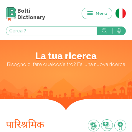
Bolti
Menu
Dictionary
La tua ricerca
Bisogno di fare qualcos'altro? Fai una nuova ricerca
पारिश्रमिक