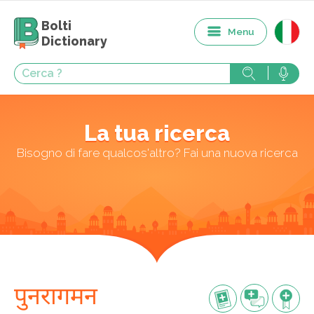
Bolti
Menu
Dictionary
La tua ricerca
Bisogno di fare qualcos'altro? Fai una nuova ricerca
पुनरागमन