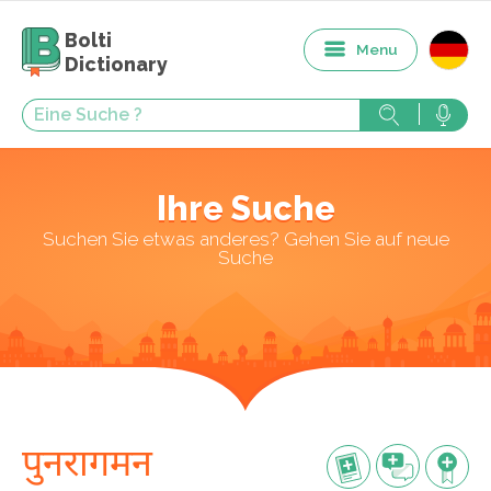
Bolti
Menu
Dictionary
Ihre Suche
Suchen Sie etwas anderes? Gehen Sie auf neue
Suche
पुनरागमन