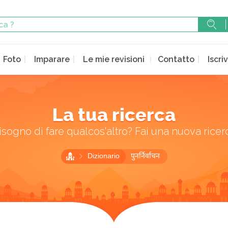
Foto
Imparare
Le mie revisioni
Contatto
Iscriv
La tua ricerca
isogno di fare qualcos'altro? Fai una nuova ricer
Dizionario
पुनर्निर्वाचन