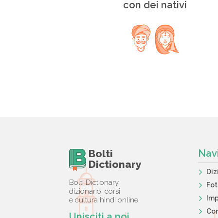
con dei nativi
Bolti
Nav
Dictionary
Diz
Bolti Dictionary,
Fo
dizionario, corsi
Imp
e cultura hindi online.
Con
Unisciti a noi