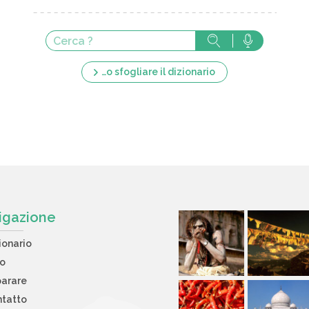
…o sfogliare il dizionario
igazione
ionario
to
arare
tatto