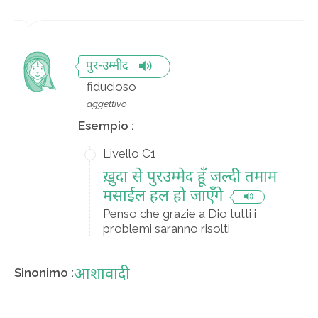
पुर-उम्मीद
fiducioso
aggettivo
Esempio :
Livello C1
ख़ुदा से पुरउम्मेद हूँ जल्दी तमाम
मसाईल हल हो जाएँगे
Penso che grazie a Dio tutti i
problemi saranno risolti
आशावादी
Sinonimo :