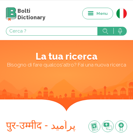
Bolti
Menu
Dictionary
La tua ricerca
Bisogno di fare qualcos'altro? Fai una nuova ricerca
पुर-उम्मीद - پراُمید