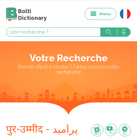
Bolti
Menu
Dictionary
Votre Recherche
Besoin d’autre chose ? Faites une nouvelle
recherche
पुर-उम्मीद - پراُمید