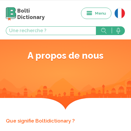
Bolti
Menu
Dictionary
A propos de nous
Que signifie Boltidictionary ?