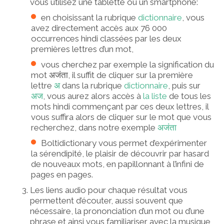
vous utilisez une tablette ou un smartphone:
en choisissant la rubrique
dictionnaire
, vous
avez directement accès aux 76 000
occurrences hindi classées par les deux
premières lettres d’un mot,
vous cherchez par exemple la signification du
mot
अजंता
, il suffit de cliquer sur la première
lettre
अ
dans la rubrique
dictionnaire
, puis sur
अज
, vous aurez alors accès à
la liste
de tous les
mots hindi commençant par ces deux lettres, il
vous suffira alors de cliquer sur le mot que vous
recherchez, dans notre exemple
अजंता
Boltidictionary vous permet d’expérimenter
la sérendipité, le plaisir de découvrir par hasard
de nouveaux mots, en papillonnant à l’infini de
pages en pages.
Les liens audio pour chaque résultat vous
permettent d’écouter, aussi souvent que
nécessaire, la prononciation d’un mot ou d’une
phrase et ainsi vous familiariser avec la musique