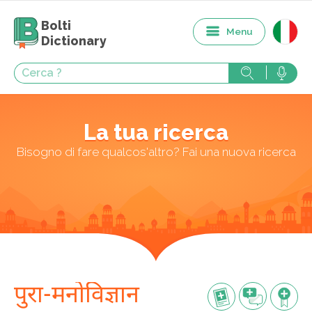
Bolti
Menu
Dictionary
La tua ricerca
Bisogno di fare qualcos'altro? Fai una nuova ricerca
पुरा-मनोविज्ञान