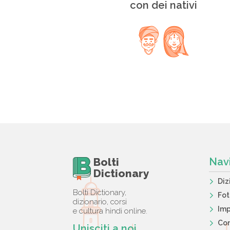
con dei nativi
Bolti
Nav
Dictionary
Diz
Bolti Dictionary,
Fo
dizionario, corsi
Imp
e cultura hindi online.
Con
Unisciti a noi