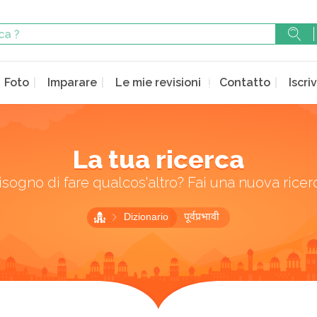
Foto
Imparare
Le mie revisioni
Contatto
Iscriv
La tua ricerca
isogno di fare qualcos'altro? Fai una nuova ricer
Dizionario
पूर्वप्रभावी