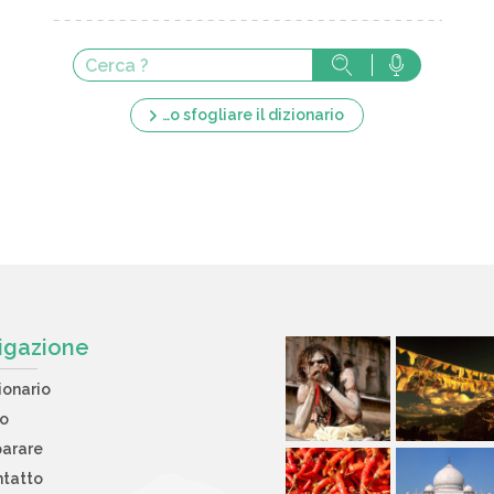
…o sfogliare il dizionario
igazione
ionario
to
arare
tatto