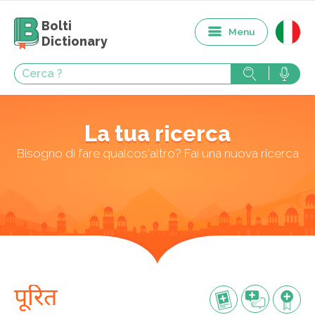
Bolti
Menu
Dictionary
La tua ricerca
Bisogno di fare qualcos'altro? Fai una nuova ricerca
पूरित