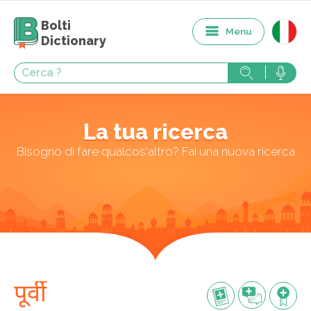
Bolti
Menu
Dictionary
La tua ricerca
Bisogno di fare qualcos'altro? Fai una nuova ricerca
पूर्वी