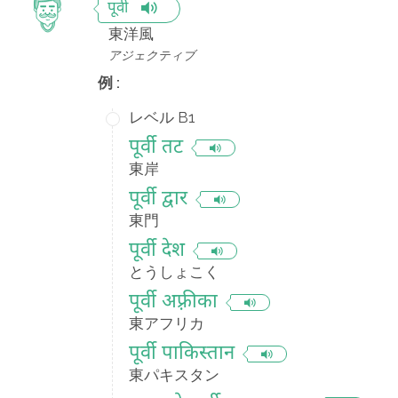
पूर्वी
東洋風
アジェクティブ
例 :
レベル B1
पूर्वी तट
東岸
पूर्वी द्वार
東門
पूर्वी देश
とうしょこく
पूर्वी अफ़्रीका
東アフリカ
पूर्वी पाकिस्तान
東パキスタン