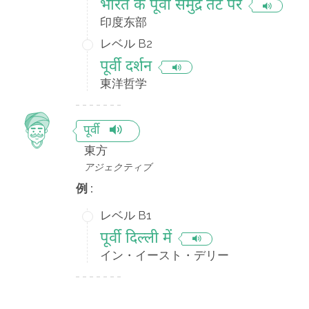
भारत के पूर्वी समुद्र तट पर
印度东部
レベル B2
पूर्वी दर्शन
東洋哲学
पूर्वी
東方
アジェクティブ
例 :
レベル B1
पूर्वी दिल्ली में
イン・イースト・デリー