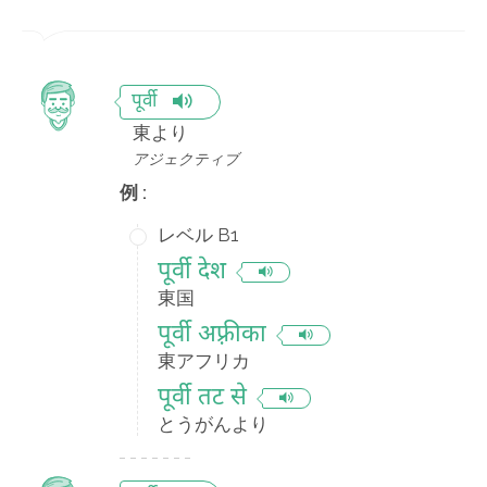
पूर्वी
東より
アジェクティブ
例 :
レベル B1
पूर्वी देश
東国
पूर्वी अफ़्रीका
東アフリカ
पूर्वी तट से
とうがんより