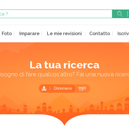
Foto
Imparare
Le mie revisioni
Contatto
Iscriv
La tua ricerca
isogno di fare qualcos'altro? Fai una nuova ricer
Dizionario
पृथुल