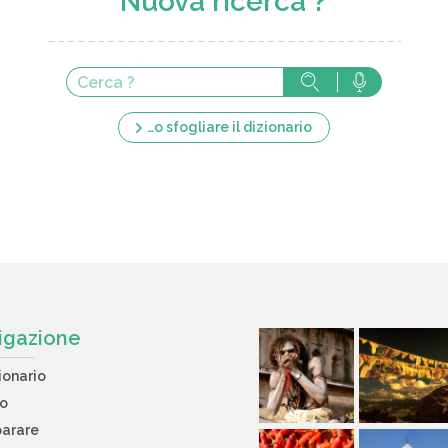
Nuova ricerca ?
…o sfogliare il dizionario
igazione
ionario
to
arare