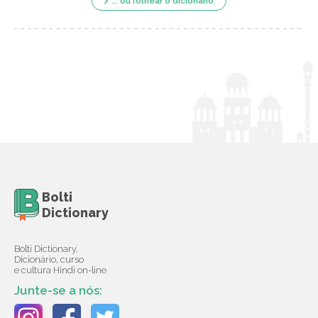
... ou folhear o dicionário
Bolti
Dictionary
Bolti Dictionary,
Dicionário, curso
e cultura Hindi on-line
Junte-se a nós: