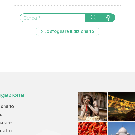
…o sfogliare il dizionario
igazione
ionario
to
arare
tatto