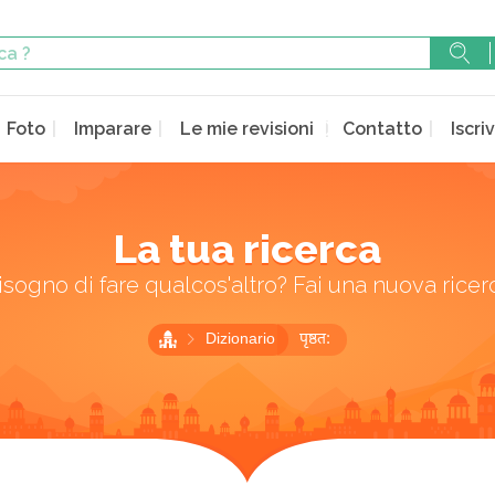
Foto
Imparare
Le mie revisioni
Contatto
Iscriv
La tua ricerca
isogno di fare qualcos'altro? Fai una nuova ricer
Dizionario
पृष्ठत: