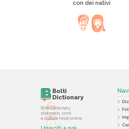
con dei nativi
Bolti
Nav
Dictionary
Diz
Bolti Dictionary,
Fo
dizionario, corsi
Imp
e cultura hindi online.
Con
Unisciti a noi