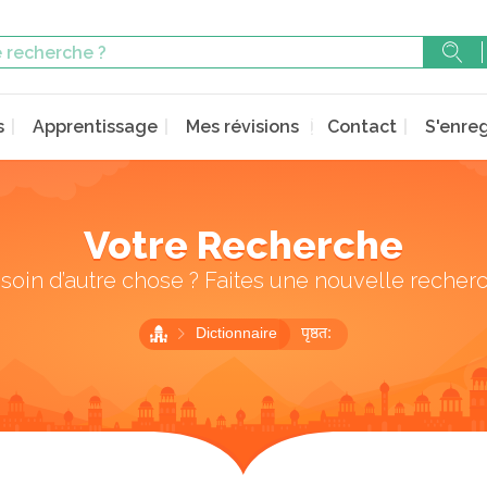
s
Apprentissage
Mes révisions
Contact
S'enreg
Votre Recherche
soin d’autre chose ? Faites une nouvelle recher
Dictionnaire
पृष्ठत: