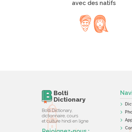
avec des natifs
Bolti
Nav
Dictionary
Dic
Bolti Dictionary,
Ph
dictionnaire, cours
App
et culture hindi en ligne
Co
Rejoignez-nous :