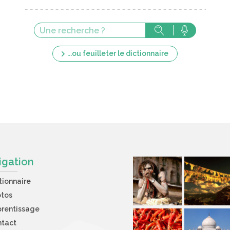
...ou feuilleter le dictionnaire
igation
tionnaire
otos
rentissage
ntact