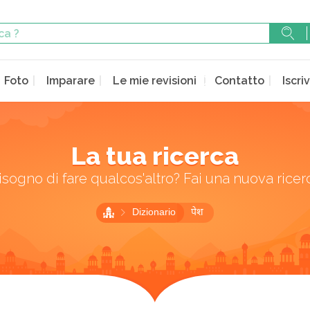
Foto
Imparare
Le mie revisioni
Contatto
Iscriv
La tua ricerca
isogno di fare qualcos'altro? Fai una nuova ricer
Dizionario
पेश