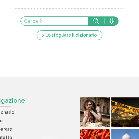
…o sfogliare il dizionario
igazione
ionario
to
arare
tatto