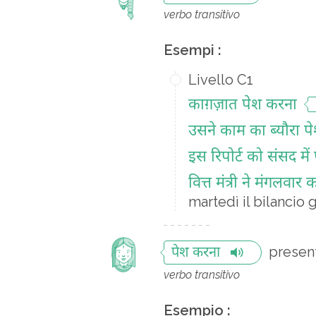
verbo transitivo
Esempi :
Livello C1
काग़ज़ात पेश करना
उसने काम का ब्यौरा प
इस रिपोर्ट को संसद मे
वित्त मंत्री ने मंगलव
martedì il bilancio 
presen
पेश करना
verbo transitivo
Esempio :