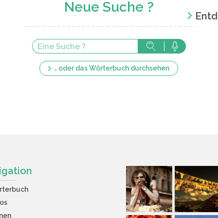
Neue Suche ?
Entd
… oder das Wörterbuch durchsehen
igation
rterbuch
os
nen