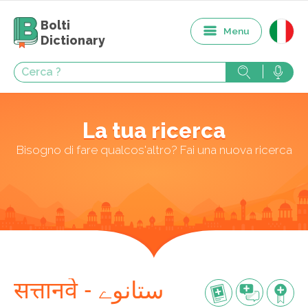
Bolti
Menu
Dictionary
La tua ricerca
Bisogno di fare qualcos'altro? Fai una nuova ricerca
सत्तानवे - ستانوے