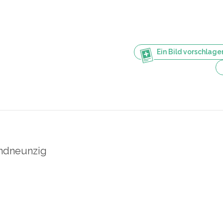
Ein Bild vorschlage
ndneunzig