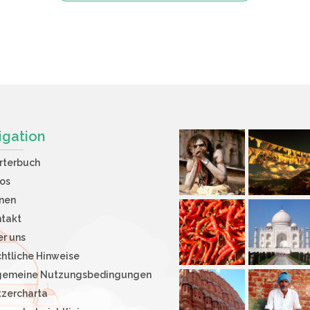
igation
rterbuch
os
nen
takt
r uns
htliche Hinweise
lgemeine Nutzungsbedingungen
zercharta