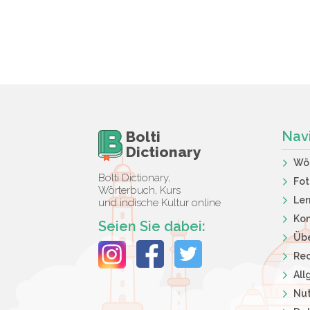
Bolti
Nav
Dictionary
Wö
Bolti Dictionary,
Fot
Wörterbuch, Kurs
Ler
und indische Kultur online
Kon
Seien Sie dabei:
Übe
Rec
Al
Nut