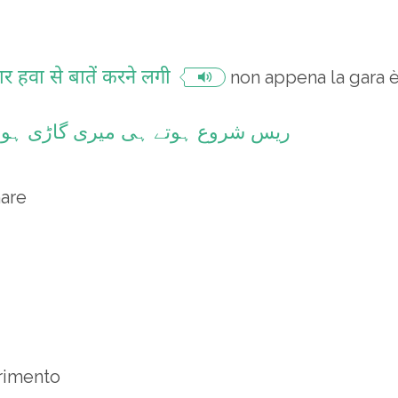
कार हवा से बातें करने लगी
non appena la gara è 
ریس شروع ہوتے ہی میری گاڑی ہوا 
are
erimento