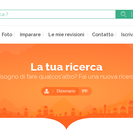
Foto
Imparare
Le mie revisioni
Contatto
Iscriv
La tua ricerca
isogno di fare qualcos'altro? Fai una nuova ricer
Dizionario
हवा