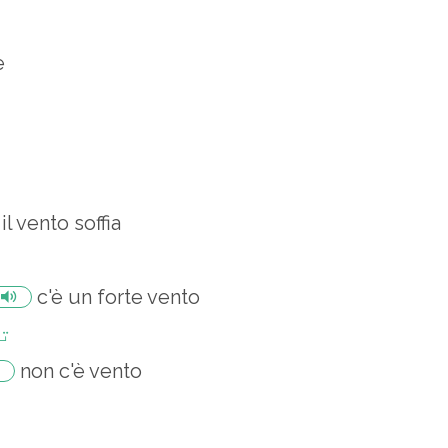
e
il vento soffia
c'è un forte vento
تی
non c'è vento