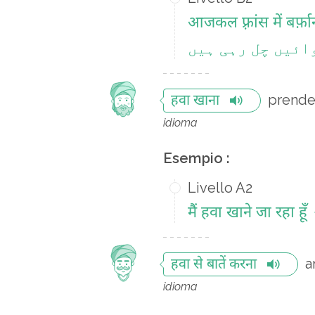
आजकल फ़्रांस में बर्फ़ा
ائیں چل رہی ہیں
prender
हवा खाना
idioma
Esempio :
Livello A2
मैं हवा खाने जा रहा हूँ
a
हवा से बातें करना
idioma