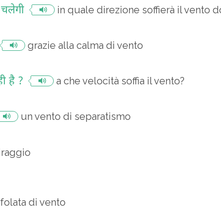
 चलेगी
in quale direzione soffierà il vento 
grazie alla calma di vento
ी है ?
a che velocità soffia il vento?
un vento di separatismo
iraggio
folata di vento