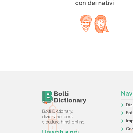
con dei nativi
Bolti
Nav
Dictionary
Diz
Bolti Dictionary,
Fo
dizionario, corsi
Imp
e cultura hindi online.
Con
Unisciti a noi