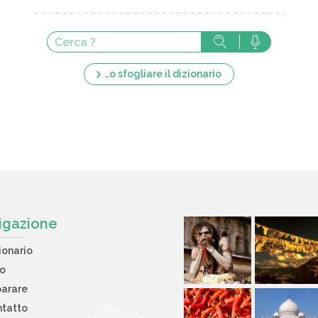
…o sfogliare il dizionario
igazione
ionario
to
arare
tatto