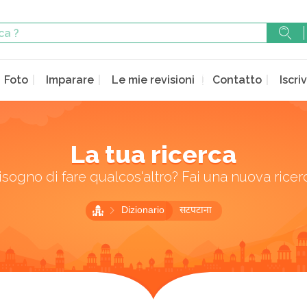
Foto
Imparare
Le mie revisioni
Contatto
Iscriv
La tua ricerca
isogno di fare qualcos'altro? Fai una nuova ricer
Dizionario
सटपटाना