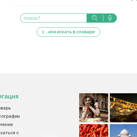
...или искать в словаре
игация
оварь
тографии
учение
заться с