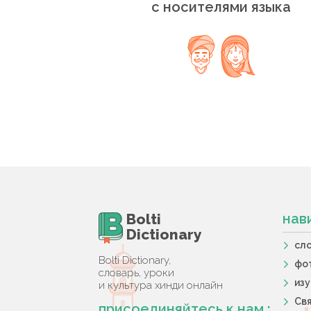
с носителями языка
Bolti
нав
Dictionary
сл
Bolti Dictionary,
фо
словарь, уроки
из
и культура хинди онлайн
Свя
присоединяйтесь к нам :