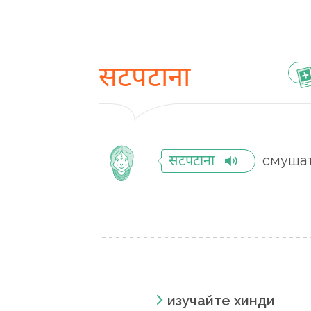
सटपटाना
смуща
सटपटाना
изучайте хинди