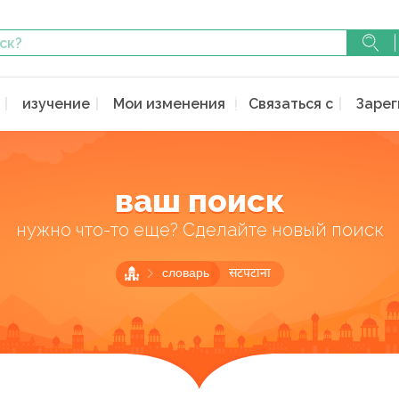
изучение
Мои изменения
Связаться с
Зарег
ваш поиск
нужно что-то еще? Сделайте новый поиск
словарь
सटपटाना