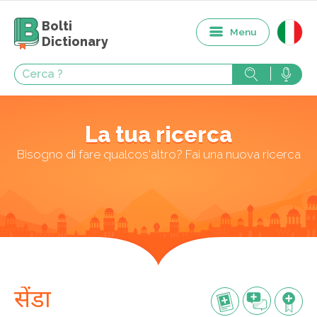
Bolti
Menu
Dictionary
La tua ricerca
Bisogno di fare qualcos'altro? Fai una nuova ricerca
सेंडा