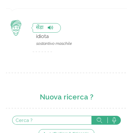
सेंडा
idiota
sostantivo maschile
Nuova ricerca ?