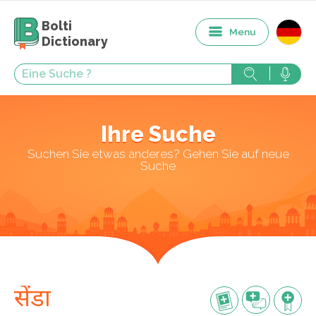
Bolti
Menu
Dictionary
Ihre Suche
Suchen Sie etwas anderes? Gehen Sie auf neue
Suche
सेंडा