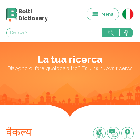
Bolti
Menu
Dictionary
La tua ricerca
Bisogno di fare qualcos'altro? Fai una nuova ricerca
वैकल्य