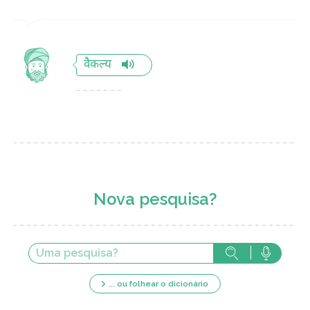
वैकल्य
Nova pesquisa?
... ou folhear o dicionário