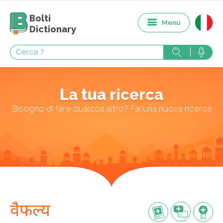
Bolti
Menu
Dictionary
La tua ricerca
Bisogno di fare qualcos'altro? Fai una nuova ricerca
वैफल्य