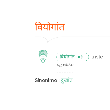
वियोगांत
triste
वियोगांत
aggettivo
दुखांत
Sinonimo :