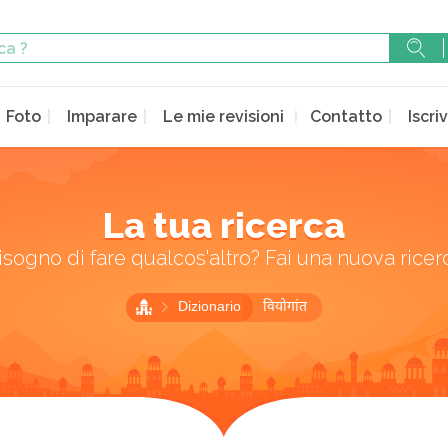
Foto
Imparare
Le mie revisioni
Contatto
Iscriv
La tua ricerca
isogno di fare qualcos'altro? Fai una nuova ricer
Dizionario
वियोगांत