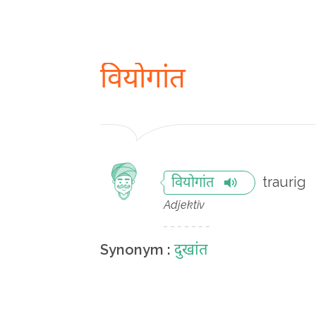
वियोगांत
traurig
वियोगांत
Adjektiv
दुखांत
Synonym :