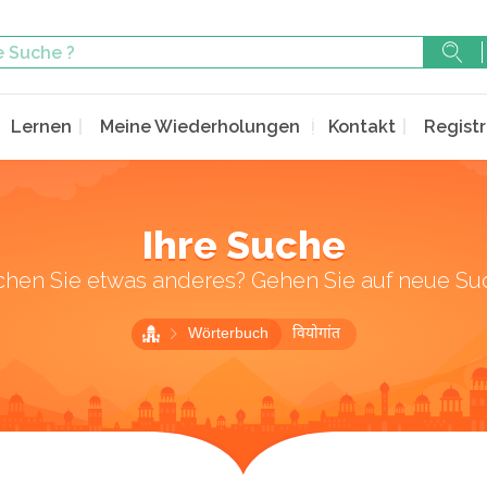
Lernen
Meine Wiederholungen
Kontakt
Registr
Ihre Suche
chen Sie etwas anderes? Gehen Sie auf neue Su
Wörterbuch
वियोगांत