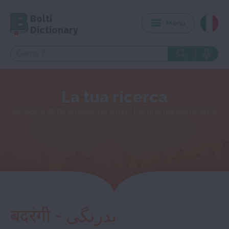
Bolti
Menu
Dictionary
La tua ricerca
Bisogno di fare qualcos'altro? Fai una nuova ricerca
बदरंगी - بدرنگی