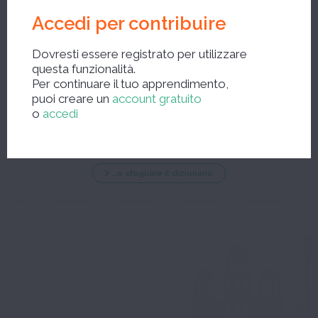
Accedi per contribuire
Dovresti essere registrato per utilizzare
questa funzionalità.
Per continuare il tuo apprendimento,
Nuova ricerca ?
puoi creare un
account gratuito
o
accedi
…o sfogliare il dizionario