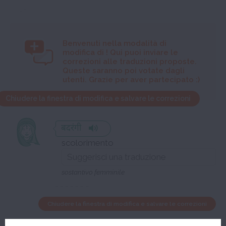
Benvenuti nella modalità di
modifica di
! Qui puoi inviare le
correzioni alle traduzioni proposte.
Queste saranno poi votate dagli
utenti. Grazie per aver partecipato :)
Chiudere la finestra di modifica e salvare le correzioni
बदरंगी
scolorimento
sostantivo femminile
Chiudere la finestra di modifica e salvare le correzioni