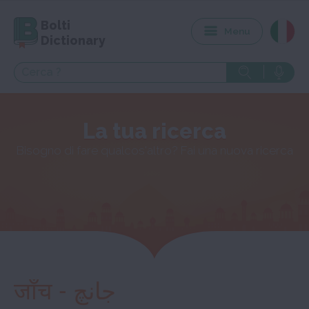
Bolti
Menu
Dictionary
La tua ricerca
Bisogno di fare qualcos'altro? Fai una nuova ricerca
जाँच - جانچ