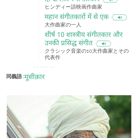
ヒンディー語映画作曲家
महान संगीतकारों में से एक
大作曲家の一人
शीर्ष 10 शास्त्रीय संगीतकार और
उनकी प्रसिद्ध संगीत
クラシック音楽の10大作曲家とその
代表作
मूसीक़ार
同義語 :