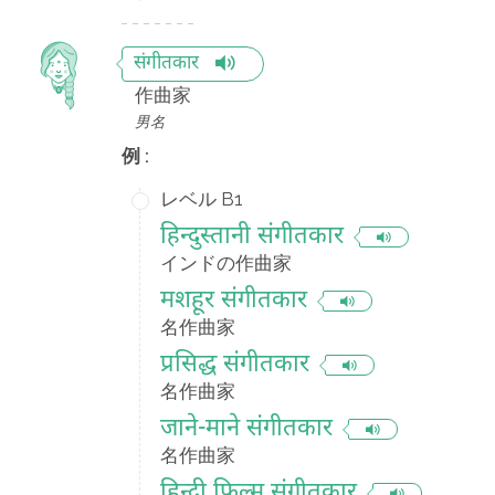
संगीतकार
作曲家
男名
例 :
レベル B1
हिन्दुस्तानी संगीतकार
インドの作曲家
मशहूर संगीतकार
名作曲家
प्रसिद्ध संगीतकार
名作曲家
जाने-माने संगीतकार
名作曲家
हिन्दी फ़िल्म संगीतकार