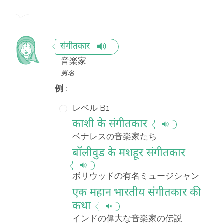
संगीतकार
音楽家
男名
例 :
レベル B1
काशी के संगीतकार
ベナレスの音楽家たち
बॉलीवुड के मशहूर संगीतकार
ボリウッドの有名ミュージシャン
एक महान भारतीय संगीतकार की
कथा
インドの偉大な音楽家の伝説