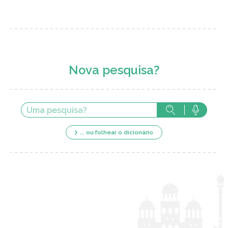
Nova pesquisa?
... ou folhear o dicionário