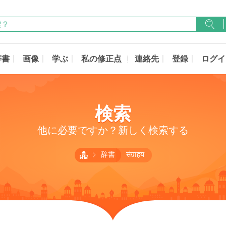
辞書
画像
学ぶ
私の修正点
連絡先
登録
ログイ
検索
他に必要ですか？新しく検索する
辞書
संग्राहय