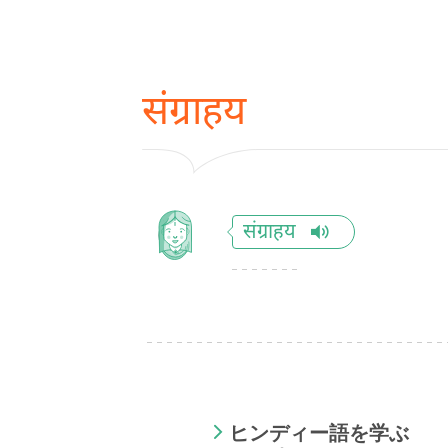
संग्राहय
संग्राहय
ヒンディー語を学ぶ