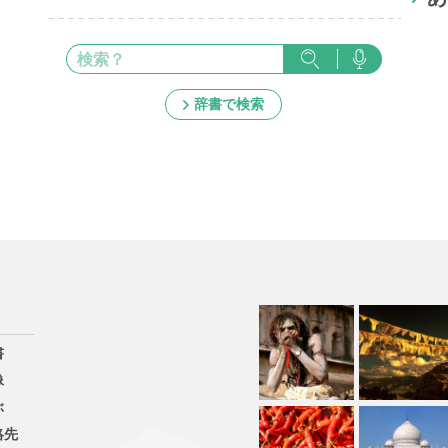
辞書で検索
書
像
ぶ
絡先