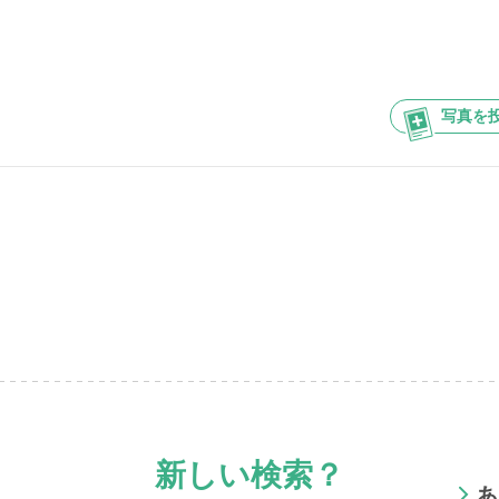
写真を
新しい検索？
あ