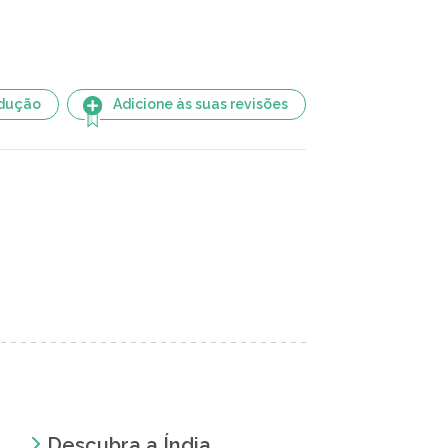
adução
Adicione às suas revisões
Descubra a Índia