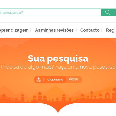
Aprendizagem
As minhas revisões
Contacto
Regi
Sua pesquisa
Precisa de algo mais? Faça uma nova pesquisa
dicionário
संग्राहय