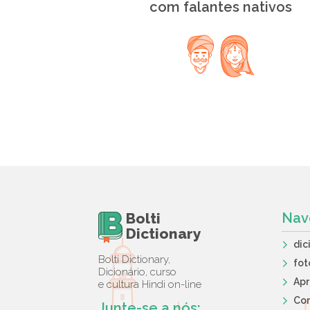
com falantes nativos
Bolti
Nav
Dictionary
dic
Bolti Dictionary,
fot
Dicionário, curso
Ap
e cultura Hindi on-line
Co
Junte-se a nós: