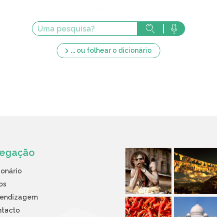
... ou folhear o dicionário
egação
ionário
os
rendizagem
ntacto