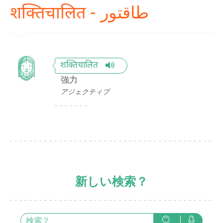
शक्तिचालित - طاقتور
शक्तिचालित
強力
アジェクティブ
新しい検索？