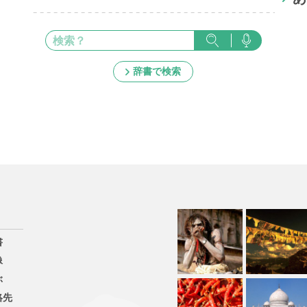
辞書で検索
書
像
ぶ
絡先