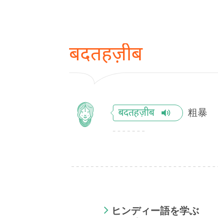
बदतहज़ीब
粗暴
बदतहज़ीब
ヒンディー語を学ぶ