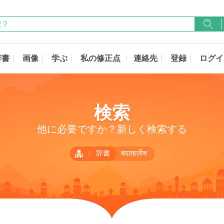
辞書
画像
学ぶ
私の修正点
連絡先
登録
ログイ
検索
他に必要ですか？新しく検索する
辞書
बदतहज़ीब