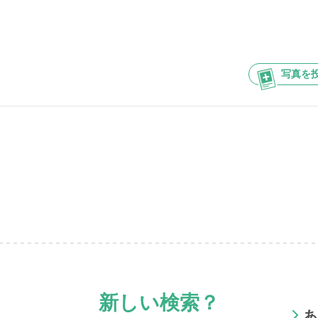
写真を
新しい検索？
あ