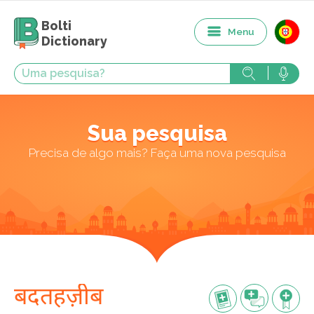
Bolti
Menu
Dictionary
Sua pesquisa
Precisa de algo mais? Faça uma nova pesquisa
बदतहज़ीब