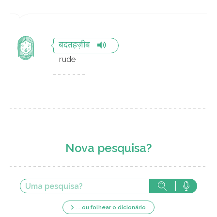
बदतहज़ीब
rude
Nova pesquisa?
... ou folhear o dicionário