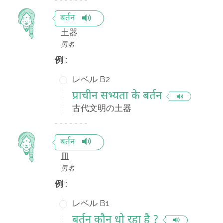
बर्तन
土器
男名
例 :
レベル B2
प्राचीन सभ्यता के बर्तन
古代文明の土器
बर्तन
皿
男名
例 :
レベル B1
बर्तन कौन धो रहा है ?