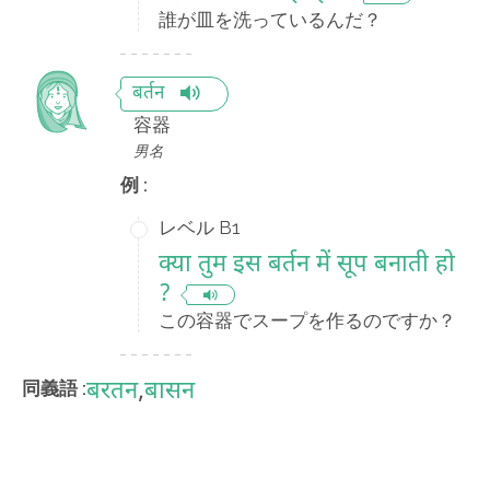
誰が皿を洗っているんだ？
बर्तन
容器
男名
例 :
レベル B1
क्या तुम इस बर्तन में सूप बनाती हो
?
この容器でスープを作るのですか？
बरतन
,
बासन
同義語 :