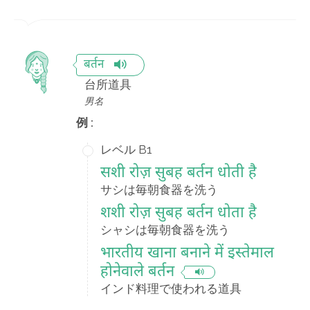
बर्तन
台所道具
男名
例 :
レベル B1
सशी रोज़ सुबह बर्तन धोती है
サシは毎朝食器を洗う
शशी रोज़ सुबह बर्तन धोता है
シャシは毎朝食器を洗う
भारतीय खाना बनाने में इस्तेमाल
होनेवाले बर्तन
インド料理で使われる道具