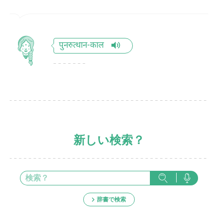
पुनरुत्थान-काल
新しい検索？
辞書で検索