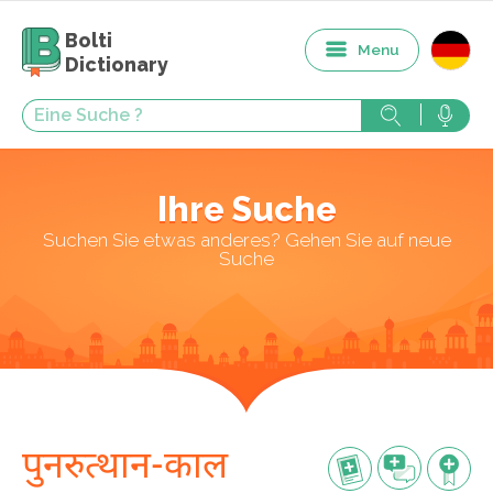
Bolti
Menu
Dictionary
Ihre Suche
Suchen Sie etwas anderes? Gehen Sie auf neue
Suche
पुनरुत्थान-काल