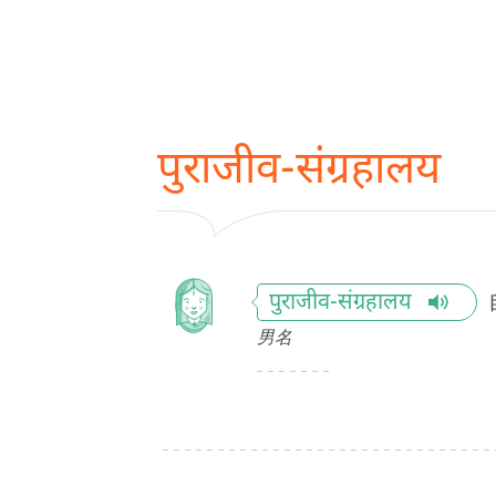
पुराजीव-संग्रहालय
पुराजीव-संग्रहालय
男名