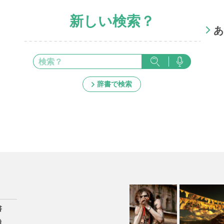
新しい検索？
あ
辞書で検索
書
像