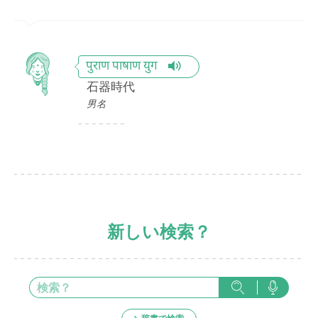
पुराण पाषाण युग
石器時代
男名
新しい検索？