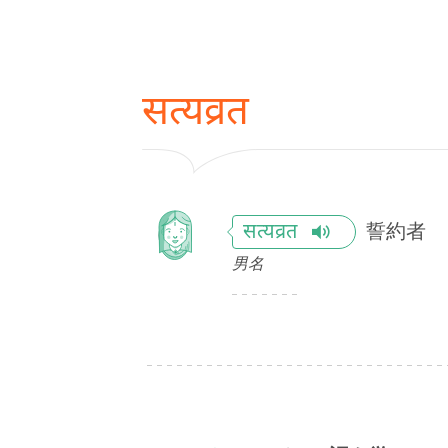
सत्यव्रत
誓約者
सत्यव्रत
男名