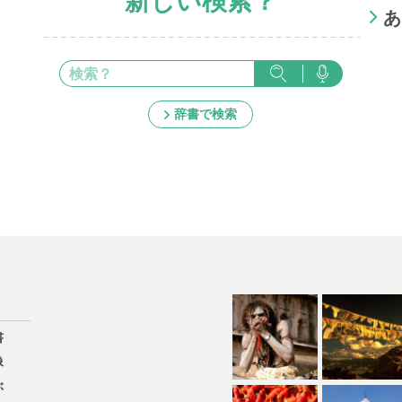
新しい検索？
あ
辞書で検索
書
像
ぶ