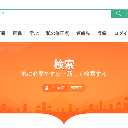
辞書
画像
学ぶ
私の修正点
連絡先
登録
ログイ
検索
他に必要ですか？新しく検索する
辞書
सत्यव्रत